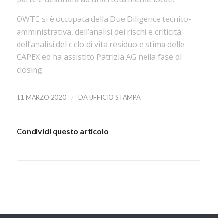
OWTC si è occupata della Due Diligence tecnico-
amministrativa, dell’analisi dei rischi e criticità,
dell’analisi del ciclo di vita residuo e stima delle
CAPEX ed ha assistito Patrizia AG nella fase di
closing.
/
11 MARZO 2020
DA
UFFICIO STAMPA
Condividi questo articolo