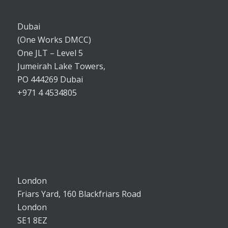
Dubai
(One Works DMCC)
One JLT – Level 5
Jumeirah Lake Towers,
PO 444269 Dubai
+971 4 4534805
London
Friars Yard, 160 Blackfriars Road
London
SE1 8EZ