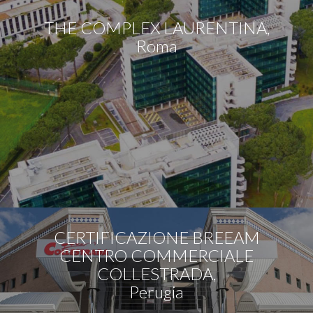
THE COMPLEX LAURENTINA,
Roma
CERTIFICAZIONE BREEAM
CENTRO COMMERCIALE
COLLESTRADA,
Perugia