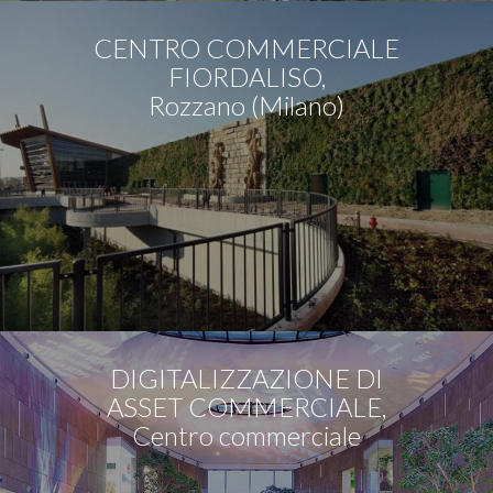
CENTRO COMMERCIALE
FIORDALISO,
Rozzano (Milano)
DIGITALIZZAZIONE DI
ASSET COMMERCIALE,
Centro commerciale