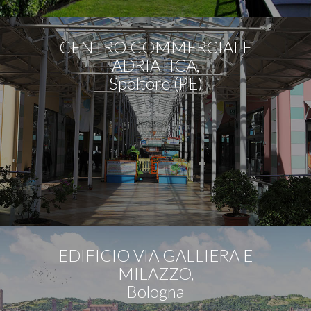
CENTRO COMMERCIALE
ADRIATICA,
Spoltore (PE)
EDIFICIO VIA GALLIERA E
MILAZZO,
Bologna