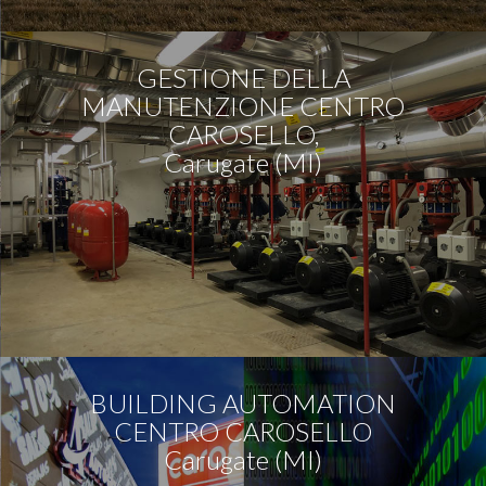
GESTIONE DELLA
MANUTENZIONE CENTRO
CAROSELLO,
Carugate (MI)
BUILDING AUTOMATION
CENTRO CAROSELLO
Carugate (MI)