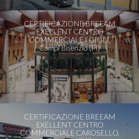
CERTIFICAZIONE BREEAM
EXELLENT CENTRO
COMMERCIALE I GIGLI,
Campi Bisenzio (FI)
CERTIFICAZIONE BREEAM
EXELLENT CENTRO
COMMERCIALE CAROSELLO,