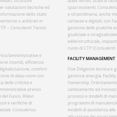
biliari, strutture
audit tecnici. Studi di fat
er valutazioni tecniche ed
spazi esistenti. Consule
rasformazione dello stato
e straordinaria, anche m
 vertenze o arbitrati in
cartacee e digitali, con l
CTP – Consulenti Tecnici
gestione delle pratiche e
giudiziale e stragiudizial
edile/strutturale, impian
ruolo di CTP (Consulenti T
ecnico/amministrative e
FACILITY MANAGEMENT
ione incendi, efficienza
 digitalizzazione, comfort
Due Diligence tecnica e 
azione di data-room con
gestione energia. Facilit
a delle criticità e
Ownership. Orientamento 
amministrative presso
cambiamento ed innovaz
del Fuoco. Rilievi
processi e modelli di man
coli e verifiche di
programmi di manutenzion
astale. Consulenza
modelli di assistenza all
attuazione dei programmi 