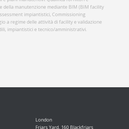
ne della manutenzione mediante BIM (BIM facility
ssessment impiantistici, Commissioning
o a regime delle attività di facility e validazione
dili, impiantistici e tecnico/amministrativi.
London
Friars Yard, 160 Blackfriars