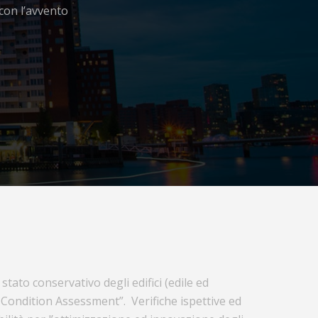
con l’avvento
 stato conservativo degli edifici (edile ed
g Condition Assessment”. Verifiche ispettive ed