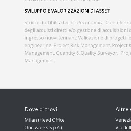
SVILUPPO E VALORIZZAZIONI DI ASSET
Studi di fattibilità tecnico/economica. Consulenza
degli acquisti diretti e/o gestione di acquisizioni 
ingresso nuovi tennant. Validazione di progetti e
engineering. Project Risk Management. Project 
Management. Quantity & Quality Surveyor. Proj
Management.
Dove ci trovi
Altre 
Milan (Head Office
Venezi
One works S.p.A.)
Via dell