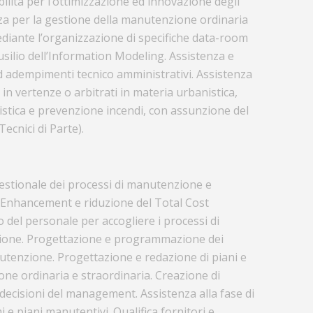
tibilità per l’ottimizzazione ed innovazione degli
nza per la gestione della manutenzione ordinaria
ediante l’organizzazione di specifiche data-room
’ausilio dell’Information Modeling. Assistenza e
d adempimenti tecnico amministrativi. Assistenza
e in vertenze o arbitrati in materia urbanistica,
tistica e prevenzione incendi, con assunzione del
ecnici di Parte).
gestionale dei processi di manutenzione e
y Enhancement e riduzione del Total Cost
del personale per accogliere i processi di
ione. Progettazione e programmazione dei
utenzione. Progettazione e redazione di piani e
e ordinaria e straordinaria. Creazione di
e decisioni del management. Assistenza alla fase di
e piani manutentivi. Qualifica fornitori e