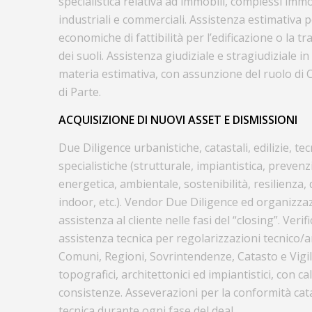
specialistica relativa ad immobili, complessi immo
industriali e commerciali. Assistenza estimativa p
economiche di fattibilità per l’edificazione o la t
dei suoli. Assistenza giudiziale e stragiudiziale in
materia estimativa, con assunzione del ruolo di 
di Parte.
ACQUISIZIONE DI NUOVI ASSET E DISMISSIONI
Due Diligence urbanistiche, catastali, edilizie, t
specialistiche (strutturale, impiantistica, prevenz
energetica, ambientale, sostenibilità, resilienza,
indoor, etc.). Vendor Due Diligence ed organizz
assistenza al cliente nelle fasi del “closing”. Verific
assistenza tecnica per regolarizzazioni tecnico/
Comuni, Regioni, Sovrintendenze, Catasto e Vigili 
topografici, architettonici ed impiantistici, con cal
consistenze. Asseverazioni per la conformità cat
tecnica durante ogni fase del deal.