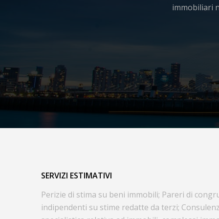
immobiliari 
SERVIZI ESTIMATIVI
Perizie di stima su beni immobili; Pareri di cong
indipendenti su stime redatte da terzi; Consulen