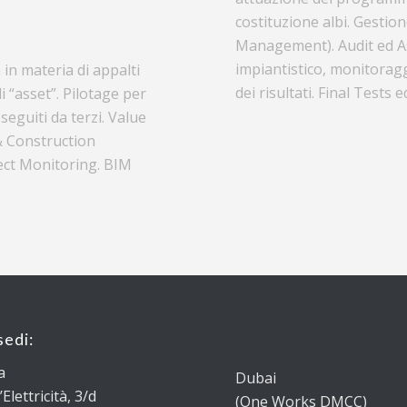
costituzione albi. Gestio
Management). Audit ed A
impiantistico, monitoraggi
 in materia di appalti
dei risultati. Final Tests e
di “asset”. Pilotage per
seguiti da terzi. Value
& Construction
ect Monitoring. BIM
sedi:
a
Dubai
’Elettricità, 3/d
(One Works DMCC)