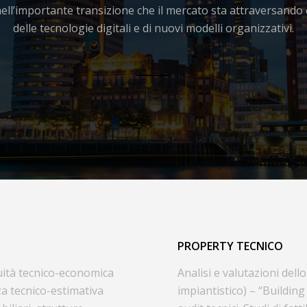
nell’importante transizione che il mercato sta attraversando 
delle tecnologie digitali e di nuovi modelli organizzativi.
PROPERTY TECNICO
ruità tecnico-economica
Analisi e valutazioni dello
za tecnico-estimativa
impiantistico) – “Buildin