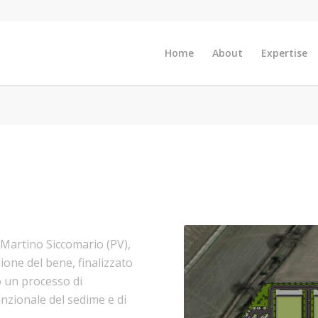
Home
About
Expertise
 Martino Siccomario (PV),
ione del bene, finalizzato
o un processo di
unzionale del sedime e di