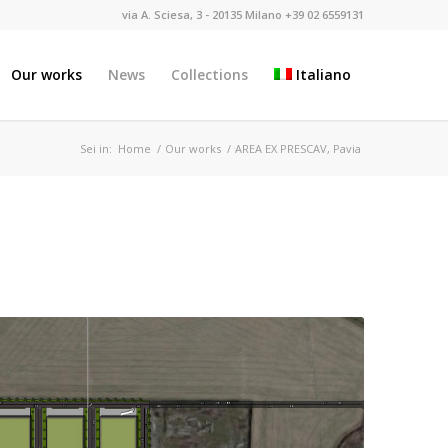
via A. Sciesa, 3 - 20135 Milano +39 02 6559131
Our works
News
Collections
Italiano
Sei in:
Home
/
Our works
/
AREA EX PRESCAV, Pavia