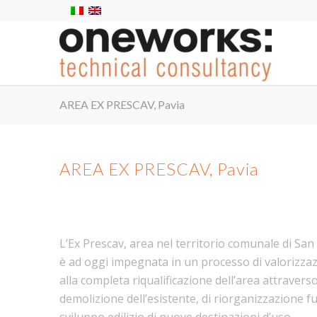
AREA EX PRESCAV, Pavia
AREA EX PRESCAV, Pavia
L’Ex Prescav, area nel territorio comunale di San
è ad oggi impegnata in un processo di valorizzaz
alla completa riqualificazione dell’area attravers
demolizione dell’esistente, di riorganizzazione f
sviluppo edilizio di nuove destinazioni d’uso.