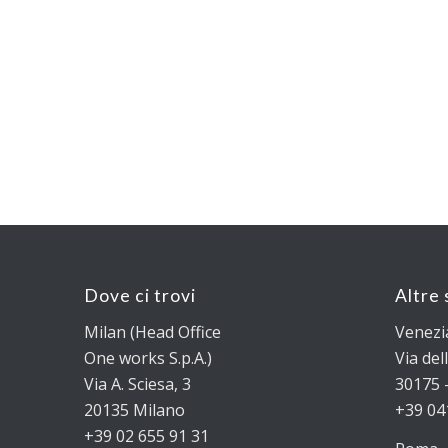
Dove ci trovi
Altre 
Milan (Head Office
Venezi
One works S.p.A.)
Via dell
Via A. Sciesa, 3
30175 –
20135 Milano
+39 04
+39 02 655 91 31