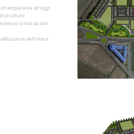
 un’ampia area ad oggi
di strutture
dismesso ormai da vari
lificazione dell’intera