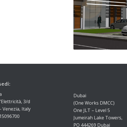
sedi:
a
Dubai
’Elettricità, 3/d
(One Works DMCC)
 Venezia, Italy
One JLT – Level 5
15096700
Jumeirah Lake Towers,
PO 444269 Dubai