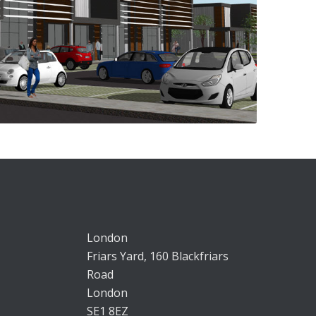
London
Friars Yard, 160 Blackfriars
Road
London
SE1 8EZ