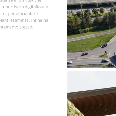
 reportistica digitalizzata
ire per efficientare
ianti esaminati. Infine ha
ientamento stesso.