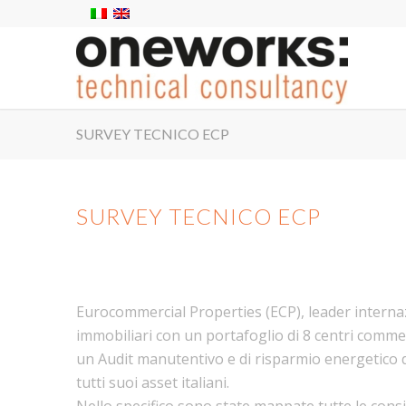
SURVEY TECNICO ECP
SURVEY TECNICO ECP
Eurocommercial Properties (ECP), leader internazi
immobiliari con un portafoglio di 8 centri commerci
un Audit manutentivo e di risparmio energetico de
tutti suoi asset italiani.
Nello specifico sono state mappate tutte le cons