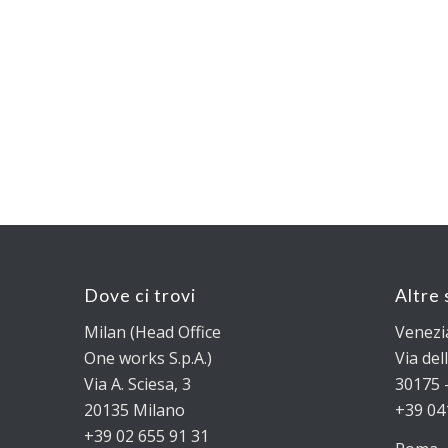
Dove ci trovi
Altre 
Milan (Head Office
Venezi
One works S.p.A.)
Via dell
Via A. Sciesa, 3
30175 –
20135 Milano
+39 04
+39 02 655 91 31