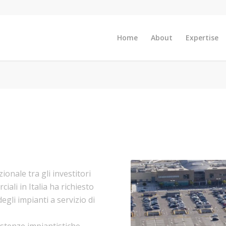
Home
About
Expertise
onale tra gli investitori
ali in Italia ha richiesto
gli impianti a servizio di
istenze impiantistiche