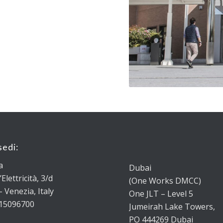
sedi:
a
Dubai
’Elettricità, 3/d
(One Works DMCC)
 Venezia, Italy
One JLT – Level 5
15096700
Jumeirah Lake Towers,
PO 444269 Dubai