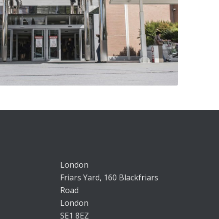
London
Friars Yard, 160 Blackfriars
Road
London
SE1 8EZ