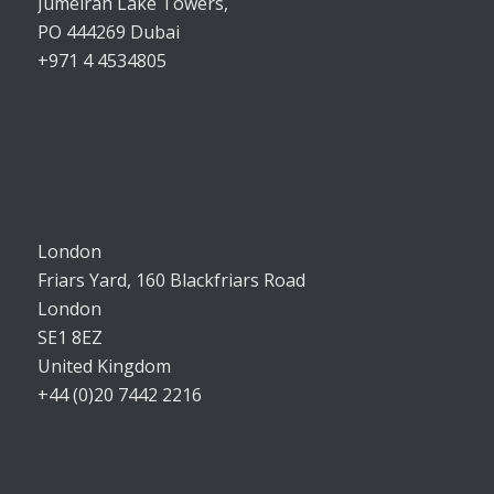
Jumeirah Lake Towers,
PO 444269 Dubai
+971 4 4534805
London
Friars Yard, 160 Blackfriars Road
London
SE1 8EZ
United Kingdom
+44 (0)20 7442 2216