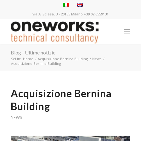
via A. Sciesa, 3 - 20135 Milano +39 02 6559131
Blog - Ultime notizie
Sei in:
Home
/
Acquisizione Bernina Building
/
News
/
Acquisizione Bernina Building
Acquisizione Bernina
Building
NEWS