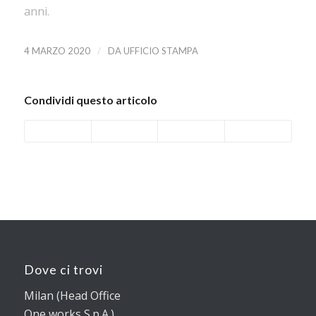
anni.
/
4 MARZO 2020
DA
UFFICIO STAMPA
Condividi questo articolo
Dove ci trovi
Milan (Head Office
One works S.p.A.)