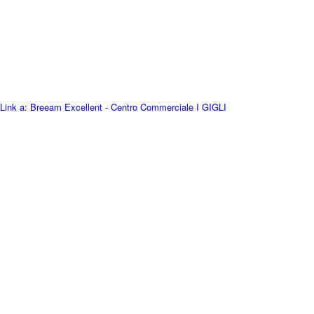
Link a: Breeam Excellent - Centro Commerciale I GIGLI
Centro Commerciale I GIGLI
ottiene la certificazione Breeam
livello
“
Excellent
”